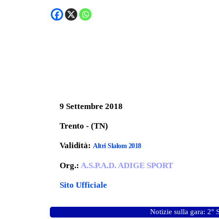
9 Settembre 2018
Trento - (TN)
Validità:
Altri Slalom 2018
Org.:
A.S.P.A.D. ADIGE SPORT
Sito Ufficiale
Notizie sulla gara: 2°