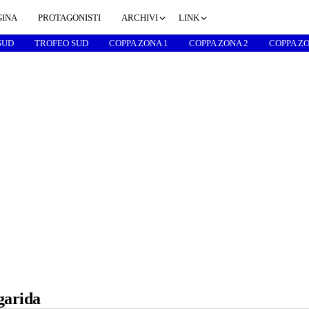
GINA
PROTAGONISTI
ARCHIVI
LINK
SUD
TROFEO SUD
COPPA ZONA 1
COPPA ZONA 2
COPPA ZO
garida