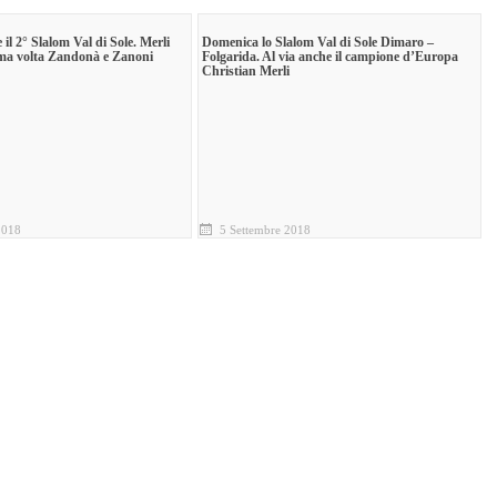
 il 2° Slalom Val di Sole. Merli
Domenica lo Slalom Val di Sole Dimaro –
rima volta Zandonà e Zanoni
Folgarida. Al via anche il campione d’Europa
Christian Merli
2018
5 Settembre 2018