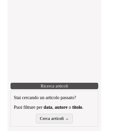
Ricerca articoli
Stai cercando un articolo passato?
Puoi filtrare per
data
,
autore
o
titolo
.
Cerca articoli →