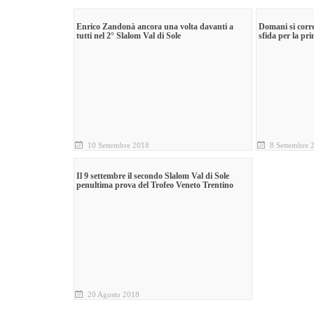
Enrico Zandonà ancora una volta davanti a
Domani si corre
tutti nel 2° Slalom Val di Sole
sfida per la p
10 Settembre 2018
8 Settembre 
Il 9 settembre il secondo Slalom Val di Sole
penultima prova del Trofeo Veneto Trentino
20 Agosto 2018