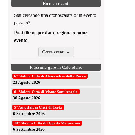
Ricerca eventi
Stai cercando una cronoscalata o un evento
passato?
Puoi filtrare per
data
,
regione
o
nome
evento
.
Cerca eventi →
Prossime gare in Calendario
6° Slalom Città di Alessandria della Rocca
23 Agosto 2026
6° Slalom Città di Monte Sant’Angelo
30 Agosto 2026
5° Autoslalom Città di Ucria
6 Settembre 2026
10° Slalom Città di Oppido Mamertina
6 Settembre 2026