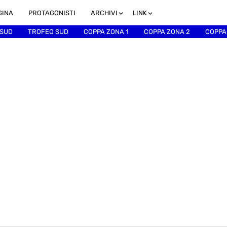
GINA
PROTAGONISTI
ARCHIVI
LINK
 SUD
TROFEO SUD
COPPA ZONA 1
COPPA ZONA 2
COPPA