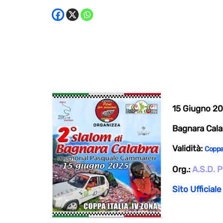
15 Giugno 2
Bagnara Calab
Validità:
Coppa
Org.:
A.S.D. 
Sito Ufficiale