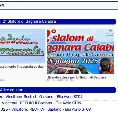
R4
a: 2° Slalom di Bagnara Calabra
Aspromonte impegnata su due
Grande attesa per lo Slalom di Bagnara
2025
5 Giugno 2025
Altre edizioni
6
- Vincitore: Rechichi Gaetano - Elia Avrio ST09
- Vincitore: RECHICHI Gaetano - Elia Avrio ST09
2023
- Vincitore: RECHICHI Gaetano - Elia Avrio ST09