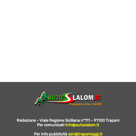
Redazione - Viale Regione Siciliana n°111 - 91100 Trapani
Per comunicati
info@autoslalom.it
Per info pubblicità
adv@trapanioggi.it