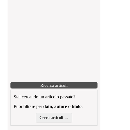
Ricerca articoli
Stai cercando un articolo passato?
Puoi filtrare per
data
,
autore
o
titolo
.
Cerca articoli →