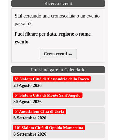
Ricerca eventi
Stai cercando una cronoscalata o un evento
passato?
Puoi filtrare per
data
,
regione
o
nome
evento
.
Cerca eventi →
Prossime gare in Calendario
6° Slalom Città di Alessandria della Rocca
23 Agosto 2026
6° Slalom Città di Monte Sant’Angelo
30 Agosto 2026
5° Autoslalom Città di Ucria
6 Settembre 2026
10° Slalom Città di Oppido Mamertina
6 Settembre 2026