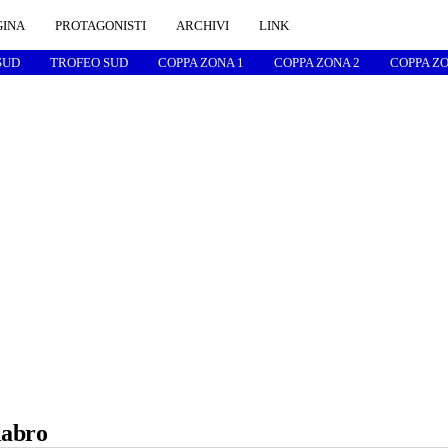
GINA
PROTAGONISTI
ARCHIVI
LINK
SUD
TROFEO SUD
COPPA ZONA 1
COPPA ZONA 2
COPPA ZO
labro