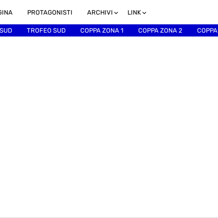
GINA
PROTAGONISTI
ARCHIVI
LINK
 SUD
TROFEO SUD
COPPA ZONA 1
COPPA ZONA 2
COPPA