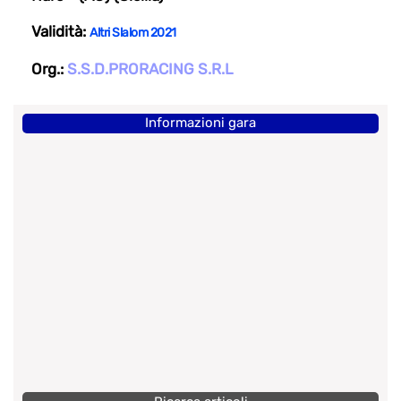
Validità:
Altri Slalom 2021
Org.:
S.S.D.PRORACING S.R.L
Informazioni gara