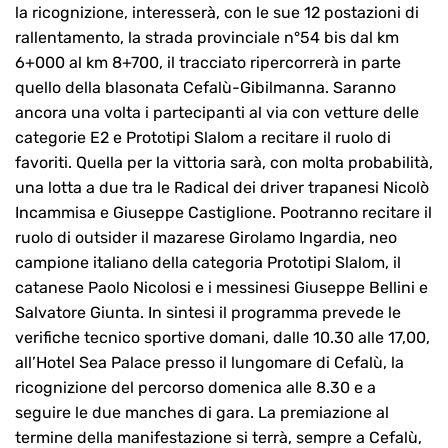
la ricognizione, interesserà, con le sue 12 postazioni di
rallentamento, la strada provinciale n°54 bis dal km
6+000 al km 8+700, il tracciato ripercorrerà in parte
quello della blasonata Cefalù-Gibilmanna. Saranno
ancora una volta i partecipanti al via con vetture delle
categorie E2 e Prototipi Slalom a recitare il ruolo di
favoriti. Quella per la vittoria sarà, con molta probabilità,
una lotta a due tra le Radical dei driver trapanesi Nicolò
Incammisa e Giuseppe Castiglione. Pootranno recitare il
ruolo di outsider il mazarese Girolamo Ingardia, neo
campione italiano della categoria Prototipi Slalom, il
catanese Paolo Nicolosi e i messinesi Giuseppe Bellini e
Salvatore Giunta. In sintesi il programma prevede le
verifiche tecnico sportive domani, dalle 10.30 alle 17,00,
all’Hotel Sea Palace presso il lungomare di Cefalù, la
ricognizione del percorso domenica alle 8.30 e a
seguire le due manches di gara. La premiazione al
termine della manifestazione si terrà, sempre a Cefalù,