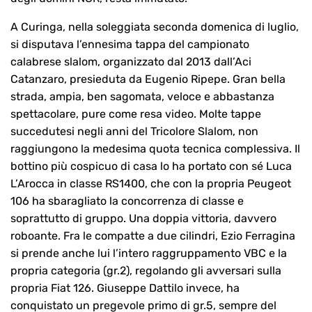
A Curinga, nella soleggiata seconda domenica di luglio,
si disputava l’ennesima tappa del campionato
calabrese slalom, organizzato dal 2013 dall’Aci
Catanzaro, presieduta da Eugenio Ripepe. Gran bella
strada, ampia, ben sagomata, veloce e abbastanza
spettacolare, pure come resa video. Molte tappe
succedutesi negli anni del Tricolore Slalom, non
raggiungono la medesima quota tecnica complessiva. Il
bottino più cospicuo di casa lo ha portato con sé Luca
L’Arocca in classe RS1400, che con la propria Peugeot
106 ha sbaragliato la concorrenza di classe e
soprattutto di gruppo. Una doppia vittoria, davvero
roboante. Fra le compatte a due cilindri, Ezio Ferragina
si prende anche lui l’intero raggruppamento VBC e la
propria categoria (gr.2), regolando gli avversari sulla
propria Fiat 126. Giuseppe Dattilo invece, ha
conquistato un pregevole primo di gr.5, sempre del