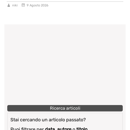
niki
9 Agosto 2026
Ricerca articoli
Stai cercando un articolo passato?
Puoi filtrare per
data
,
autore
o
titolo
.