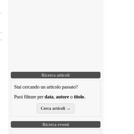
Ricerca articoli
Stai cercando un articolo passato?
Puoi filtrare per
data
,
autore
o
titolo
.
Cerca articoli →
Ricerca eventi