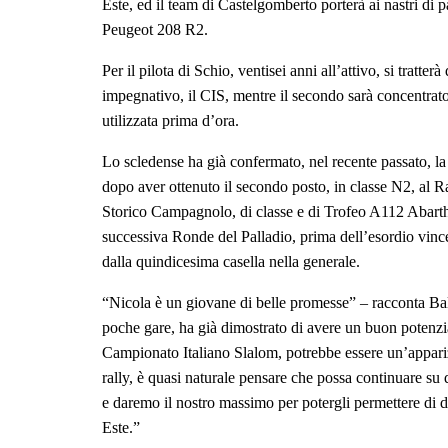
Este, ed il team di Castelgomberto porterà ai nastri di 
Peugeot 208 R2.
Per il pilota di Schio, ventisei anni all’attivo, si tratte
impegnativo, il CIS, mentre il secondo sarà concentrato 
utilizzata prima d’ora.
Lo scledense ha già confermato, nel recente passato, la 
dopo aver ottenuto il secondo posto, in classe N2, al R
Storico Campagnolo, di classe e di Trofeo A112 Abarth, 
successiva Ronde del Palladio, prima dell’esordio vinc
dalla quindicesima casella nella generale.
“Nicola è un giovane di belle promesse” – racconta Ba
poche gare, ha già dimostrato di avere un buon potenzia
Campionato Italiano Slalom, potrebbe essere un’appari
rally, è quasi naturale pensare che possa continuare su 
e daremo il nostro massimo per potergli permettere di di
Este.”