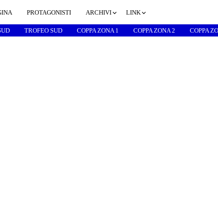
GINA
PROTAGONISTI
ARCHIVI
LINK
SUD
TROFEO SUD
COPPA ZONA 1
COPPA ZONA 2
COPPA ZO