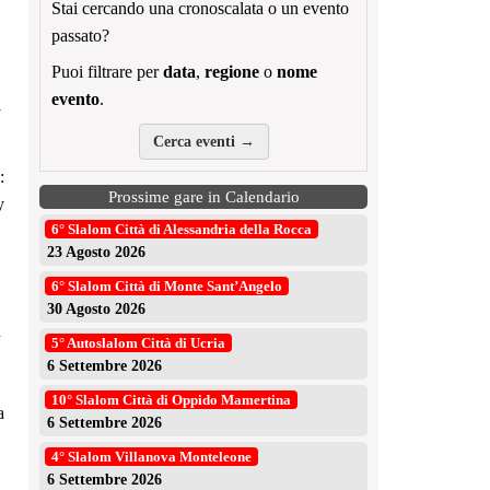
Stai cercando una cronoscalata o un evento
passato?
Puoi filtrare per
data
,
regione
o
nome
evento
.
i
Cerca eventi →
:
Prossime gare in Calendario
y
6° Slalom Città di Alessandria della Rocca
23 Agosto 2026
6° Slalom Città di Monte Sant’Angelo
30 Agosto 2026
n
5° Autoslalom Città di Ucria
6 Settembre 2026
10° Slalom Città di Oppido Mamertina
a
6 Settembre 2026
4° Slalom Villanova Monteleone
6 Settembre 2026