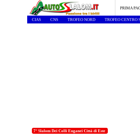
PRIMA PA
CIAS
CNS
TROFEO NORD
TROFEO CENTRO 
7° Slalom Dei Colli Euganei Città di Este