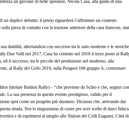
partenza un giovane di belle speranze, Nicola Casa, alla guida di una
rà di un duplice debutto: il primo riguarderà l’affrontare un contesto
sulla presa di contatto con la trazione anteriore della casa francese, ma
sua duttilità, alternandosi con successo tra le auto moderne e le storiche
ally Due Valli nel 2017, Casa ha centrato nel 2018 il terzo posto al Rall
ed il successo, tra le piccole del produzione nel moderno, alla
ente, al Rally del Grifo 2019, sulla Peugeot 106 gruppo A, contornato
ldon (titolare Baldon Rally) – “che proviene da Schio e che, seppur co
le. La sua presenza in questo evento prestigioso, valido per il
zione spot come un progetto più duraturo. Diciamo che, arrivando dai
questa strada. Noi lo ringraziamo di cuore per aver scelto di darci fiduci
vertirsi e di esprimersi al meglio allo Slalom dei Colli Euganei, Città di