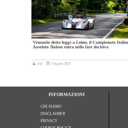
oppa 4ª zona
Venanzio detta legge a Luino, il Campionato Italia
Assoluto Slalom entra nella fase decisiva
niki
4 Agosto 2026
INFORMAZIONI
CHI SIAMO
DISCLAIMER
PRIVACY
COOKIE POLICY