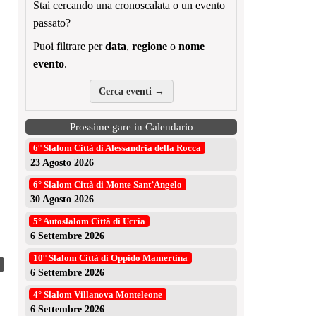
Stai cercando una cronoscalata o un evento
passato?
Puoi filtrare per
data
,
regione
o
nome
evento
.
Cerca eventi →
Prossime gare in Calendario
6° Slalom Città di Alessandria della Rocca
23 Agosto 2026
6° Slalom Città di Monte Sant’Angelo
30 Agosto 2026
5° Autoslalom Città di Ucria
6 Settembre 2026
10° Slalom Città di Oppido Mamertina
6 Settembre 2026
4° Slalom Villanova Monteleone
6 Settembre 2026