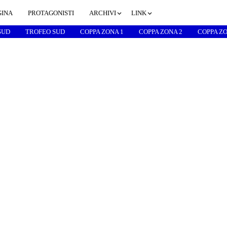
GINA
PROTAGONISTI
ARCHIVI
LINK
SUD
TROFEO SUD
COPPA ZONA 1
COPPA ZONA 2
COPPA ZO