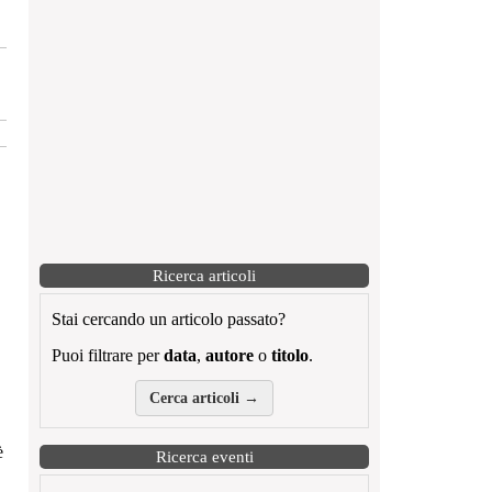
Ricerca articoli
Stai cercando un articolo passato?
Puoi filtrare per
data
,
autore
o
titolo
.
Cerca articoli →
è
Ricerca eventi