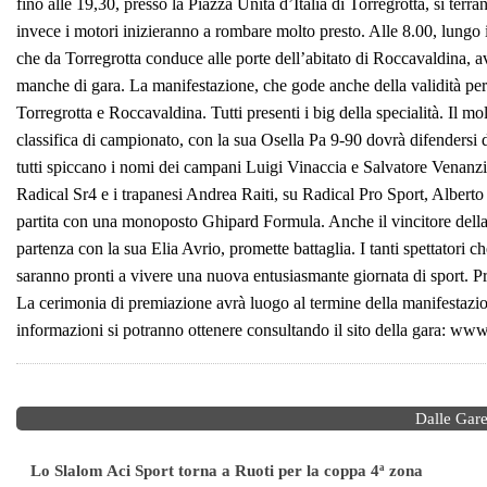
fino alle 19,30, presso la Piazza Unità d’Italia di Torregrotta, si ter
invece i motori inizieranno a rombare molto presto. Alle 8.00, lungo i
che da Torregrotta conduce alle porte dell’abitato di Roccavaldina, avr
manche di gara. La manifestazione, che gode anche della validità per
Torregrotta e Roccavaldina. Tutti presenti i big della specialità. Il 
classifica di campionato, con la sua Osella Pa 9-90 dovrà difendersi da
tutti spiccano i nomi dei campani Luigi Vinaccia e Salvatore Venanzi
Radical Sr4 e i trapanesi Andrea Raiti, su Radical Pro Sport, Albert
partita con una monoposto Ghipard Formula. Anche il vincitore della 
partenza con la sua Elia Avrio, promette battaglia. I tanti spettatori 
saranno pronti a vivere una nuova entusiasmante giornata di sport. Pre
La cerimonia di premiazione avrà luogo al termine della manifestazion
informazioni si potranno ottenere consultando il sito della gara: ww
Dalle Gar
Lo Slalom Aci Sport torna a Ruoti per la coppa 4ª zona