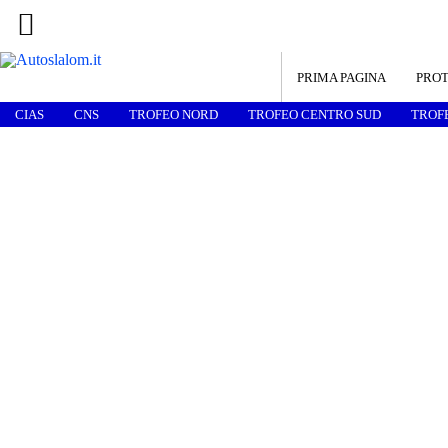
PRIMA PAGINA
PROT
CIAS
CNS
TROFEO NORD
TROFEO CENTRO SUD
TROF