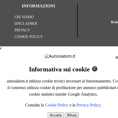
INFORMAZIONI
CHI SIAMO
Reda
DISCLAIMER
PRIVACY
COOKIE POLICY
Informativa sui cookie 🍪
autoslalom.it utilizza cookie tecnici necessari al funzionamento. C
il consenso utilizza cookie di profilazione per annunci pubblicitari 
cookie statistici tramite Google Analytics.
Consulta la
Cookie Policy
e la
Privacy Policy
.
Accetta
Rifiuta