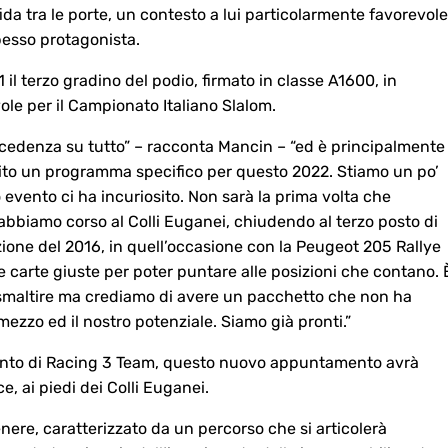
ida tra le porte, un contesto a lui particolarmente favorevole
spesso protagonista.
il terzo gradino del podio, firmato in classe A1600, in
ole per il Campionato Italiano Slalom.
ecedenza su tutto” – racconta Mancin – “ed è principalmente
ito un programma specifico per questo 2022. Stiamo un po’
 evento ci ha incuriosito. Non sarà la prima volta che
bbiamo corso al Colli Euganei, chiudendo al terzo posto di
zione del 2016, in quell’occasione con la Peugeot 205 Rallye
 carte giuste per poter puntare alle posizioni che contano. 
 smaltire ma crediamo di avere un pacchetto che non ha
ezzo ed il nostro potenziale. Siamo già pronti.”
mento di Racing 3 Team, questo nuovo appuntamento avrà
, ai piedi dei Colli Euganei.
ere, caratterizzato da un percorso che si articolerà