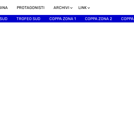
GINA
PROTAGONISTI
ARCHIVI
LINK
 SUD
TROFEO SUD
COPPA ZONA 1
COPPA ZONA 2
COPPA