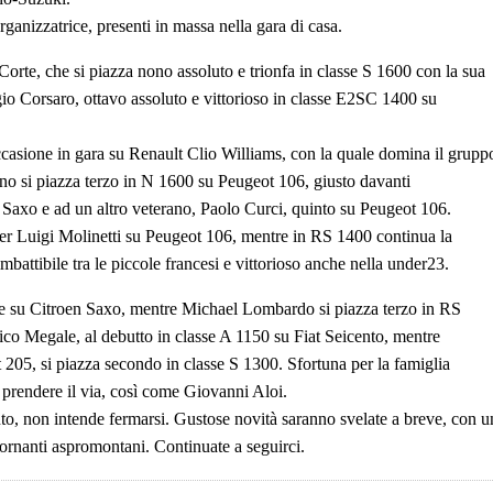
rganizzatrice, presenti in massa nella gara di casa.
rte, che si piazza nono assoluto e trionfa in classe S 1600 con la sua
o Corsaro, ottavo assoluto e vittorioso in classe E2SC 1400 su
ccasione in gara su Renault Clio Williams, con la quale domina il grupp
no si piazza terzo in N 1600 su Peugeot 106, giusto davanti
Saxo e ad un altro veterano, Paolo Curci, quinto su Peugeot 106.
r Luigi Molinetti su Peugeot 106, mentre in RS 1400 continua la
battibile tra le piccole francesi e vittorioso anche nella under23.
ace su Citroen Saxo, mentre Michael Lombardo si piazza terzo in RS
 Megale, al debutto in classe A 1150 su Fiat Seicento, mentre
 205, si piazza secondo in classe S 1300. Sfortuna per la famiglia
prendere il via, così come Giovanni Aloi.
ento, non intende fermarsi. Gustose novità saranno svelate a breve, con u
 tornanti aspromontani. Continuate a seguirci.