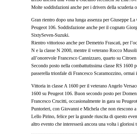
Molte soddisfazioni anche per i drivers della scuderia o
Gran rientro dopo una lunga assenza per Giuseppe La Co
Peugeot 106. Soddisfazione anche per il cognato Giorgi
SixtySeven-Suzuki.
Rientro vittorioso anche per Demetrio Frascati, per l’o
N e la classe N 2000, mentre il veterano Rocco Musoli
all’onorevole Francesco Cannizzaro, quarto su Citroen 
Secondo posto nella combattutissima classe RS 1600 pe
passerella trionfale di Francesco Scaramozzino, ormai im
Vittoria in classe A 1600 per il veterano Angelo Vers
1600 su Peugeot 106. Buon secondo posto per Domenico
Francesco Crucitti, occasionalmente in gara su Peugeot
Puntorieri, con Giovanni e Michela che non riescono a 
Lello Pirino, felice per la grande riuscita di questo ev
altro evento che interesserà ancora una volta i gloriosi