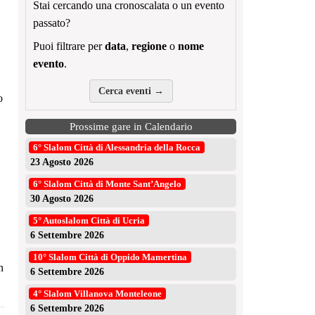
Stai cercando una cronoscalata o un evento
passato?
Puoi filtrare per
data
,
regione
o
nome
evento
.
Cerca eventi →
o
Prossime gare in Calendario
6° Slalom Città di Alessandria della Rocca
23 Agosto 2026
6° Slalom Città di Monte Sant’Angelo
30 Agosto 2026
5° Autoslalom Città di Ucria
6 Settembre 2026
10° Slalom Città di Oppido Mamertina
n
6 Settembre 2026
4° Slalom Villanova Monteleone
6 Settembre 2026