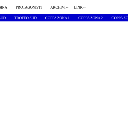
GINA
PROTAGONISTI
ARCHIVI
LINK
SUD
TROFEO SUD
COPPA ZONA 1
COPPA ZONA 2
COPPA ZO