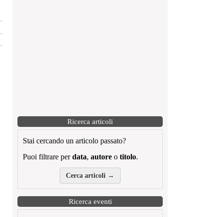
Ricerca articoli
Stai cercando un articolo passato?
Puoi filtrare per
data
,
autore
o
titolo
.
Cerca articoli →
Ricerca eventi