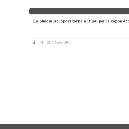
Lo Slalom Aci Sport torna a Ruoti per la coppa 4ª
icolore
niki
5 Agosto 2026