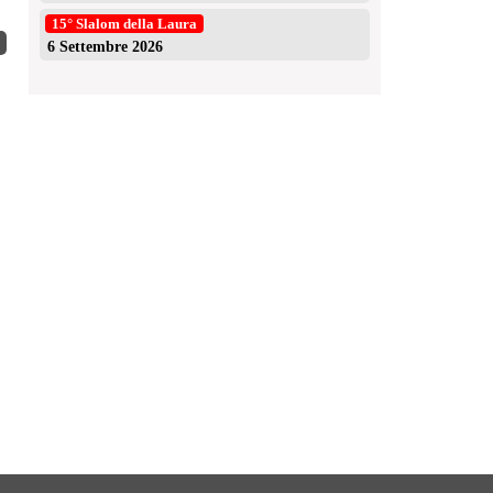
15° Slalom della Laura
6 Settembre 2026
Presentazione Slalom Santopadre 2026
Succe
niki
30 Luglio 2026
nik