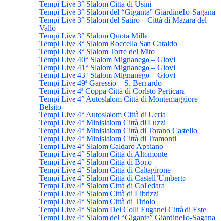
Tempi Live 3° Slalom Città di Usini
Tempi Live 3° Slalom del “Gigante” Giardinello-Sagana
Tempi Live 3° Slalom del Satiro – Città di Mazara del
Vallo
Tempi Live 3° Slalom Quota Mille
Tempi Live 3° Slalom Roccella San Cataldo
Tempi Live 3° Slalom Torre del Mito
Tempi Live 40° Slalom Mignanego – Giovi
Tempi Live 41° Slalom Mignanego – Giovi
Tempi Live 43° Slalom Mignanego – Giovi
Tempi Live 49ª Garessio – S. Bernardo
Tempi Live 4ª Coppa Città di Corleto Perticara
Tempi Live 4° Autoslalom Città di Montemaggiore
Belsito
Tempi Live 4° Autoslalom Città di Ucria
Tempi Live 4° Minislalom Città di Luzzi
Tempi Live 4° Minislalom Città di Torano Castello
Tempi Live 4° Minislalom Città di Tramonti
Tempi Live 4° Slalom Caldaro Appiano
Tempi Live 4° Slalom Città di Altomonte
Tempi Live 4° Slalom Città di Bono
Tempi Live 4° Slalom Città di Caltagirone
Tempi Live 4° Slalom Città di Castell’Umberto
Tempi Live 4° Slalom Città di Colledara
Tempi Live 4° Slalom Città di Librizzi
Tempi Live 4° Slalom Città di Tiriolo
Tempi Live 4° Slalom Dei Colli Euganei Città di Este
Tempi Live 4° Slalom del “Gigante” Giardinello-Sagana