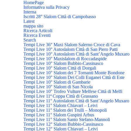
HomePage
Informativa sulla Privacy
Interna
Iscritti 28° Slalom Città di Campobasso
Latest
mappa sito
Ricerca Articoli
Ricerca Eventi
Search
Tempi Live 36° Maxi Slalom Salerno Croce di Cava
Tempi Live 10° Autoslalom Città di San Piero Patti
Tempi Live 10° Autoslalom Città di Sant’Angelo Muxaro
Tempi Live 10° Maxislalom di Roccadaspide
Tempi Live 10° Slalom Bubbio-Cassinasco
Tempi Live 10° Slalom Città di Dorgali
Tempi Live 10° Slalom dei 7 Tornanti Monte Bondone
Tempi Live 10° Slalom Dei Colli Euganei Città di Este
Tempi Live 10° Slalom di Gambarie
Tempi Live 10° Slalom di San Nicola
Tempi Live 10° Trofeo Vulture Melfese Città di Melfi
Tempi Live 11ª Coppa Città di Grassano
Tempi Live 11° Autoslalom Città di Sant’Angelo Muxaro
Tempi Live 11° Slalom Chiavari – Leivi
Tempi Live 11° Slalom dei Trulli – Monopoli
Tempi Live 11° Slalom Guspini Arbus
Tempi Live 11° Slalom Santo Stefano-Mannoli
Tempi Live 12° Slalom Bubbio-Cassinasco
Tempi Live 12° Slalom Chiavari – Leivi