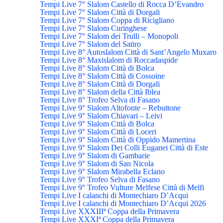
Tempi Live 7° Slalom Castello di Rocca D’Evandro
Tempi Live 7° Slalom Città di Dorgali
Tempi Live 7° Slalom Coppa di Ricigliano
Tempi Live 7° Slalom Curinghese
Tempi Live 7° Slalom dei Trulli – Monopoli
Tempi Live 7° Slalom del Satiro
Tempi Live 8° Autoslalom Città di Sant’Angelo Muxaro
Tempi Live 8° Maxislalom di Roccadaspide
Tempi Live 8° Slalom Città di Bolca
Tempi Live 8° Slalom Città di Cossoine
Tempi Live 8° Slalom Città di Dorgali
Tempi Live 8° Slalom della Città Iblea
Tempi Live 8° Trofeo Selva di Fasano
Tempi Live 9° Slalom Altofonte – Rebuttone
Tempi Live 9° Slalom Chiavari – Leivi
Tempi Live 9° Slalom Città di Bolca
Tempi Live 9° Slalom Città di Loceri
Tempi Live 9° Slalom Città di Oppido Mamertina
Tempi Live 9° Slalom Dei Colli Euganei Città di Este
Tempi Live 9° Slalom di Gambarie
Tempi Live 9° Slalom di San Nicola
Tempi Live 9° Slalom Mirabella Eclano
Tempi Live 9° Trofeo Selva di Fasano
Tempi Live 9° Trofeo Vulture Melfese Città di Melfi
Tempi Live I calanchi di Montechiaro D’Acqui
Tempi Live I calanchi di Montechiaro D’Acqui 2026
Tempi Live XXXIIIª Coppa della Primavera
Tempi Live XXXIª Coppa della Primavera