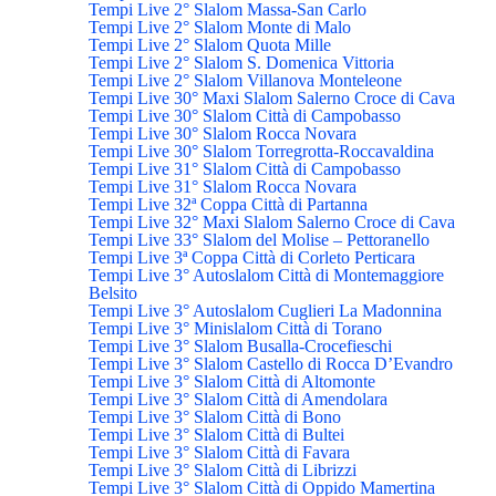
Tempi Live 2° Slalom Massa-San Carlo
Tempi Live 2° Slalom Monte di Malo
Tempi Live 2° Slalom Quota Mille
Tempi Live 2° Slalom S. Domenica Vittoria
Tempi Live 2° Slalom Villanova Monteleone
Tempi Live 30° Maxi Slalom Salerno Croce di Cava
Tempi Live 30° Slalom Città di Campobasso
Tempi Live 30° Slalom Rocca Novara
Tempi Live 30° Slalom Torregrotta-Roccavaldina
Tempi Live 31° Slalom Città di Campobasso
Tempi Live 31° Slalom Rocca Novara
Tempi Live 32ª Coppa Città di Partanna
Tempi Live 32° Maxi Slalom Salerno Croce di Cava
Tempi Live 33° Slalom del Molise – Pettoranello
Tempi Live 3ª Coppa Città di Corleto Perticara
Tempi Live 3° Autoslalom Città di Montemaggiore
Belsito
Tempi Live 3° Autoslalom Cuglieri La Madonnina
Tempi Live 3° Minislalom Città di Torano
Tempi Live 3° Slalom Busalla-Crocefieschi
Tempi Live 3° Slalom Castello di Rocca D’Evandro
Tempi Live 3° Slalom Città di Altomonte
Tempi Live 3° Slalom Città di Amendolara
Tempi Live 3° Slalom Città di Bono
Tempi Live 3° Slalom Città di Bultei
Tempi Live 3° Slalom Città di Favara
Tempi Live 3° Slalom Città di Librizzi
Tempi Live 3° Slalom Città di Oppido Mamertina