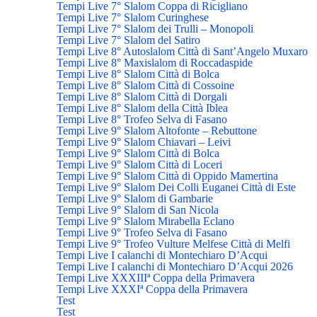
Tempi Live 7° Slalom Coppa di Ricigliano
Tempi Live 7° Slalom Curinghese
Tempi Live 7° Slalom dei Trulli – Monopoli
Tempi Live 7° Slalom del Satiro
Tempi Live 8° Autoslalom Città di Sant’Angelo Muxaro
Tempi Live 8° Maxislalom di Roccadaspide
Tempi Live 8° Slalom Città di Bolca
Tempi Live 8° Slalom Città di Cossoine
Tempi Live 8° Slalom Città di Dorgali
Tempi Live 8° Slalom della Città Iblea
Tempi Live 8° Trofeo Selva di Fasano
Tempi Live 9° Slalom Altofonte – Rebuttone
Tempi Live 9° Slalom Chiavari – Leivi
Tempi Live 9° Slalom Città di Bolca
Tempi Live 9° Slalom Città di Loceri
Tempi Live 9° Slalom Città di Oppido Mamertina
Tempi Live 9° Slalom Dei Colli Euganei Città di Este
Tempi Live 9° Slalom di Gambarie
Tempi Live 9° Slalom di San Nicola
Tempi Live 9° Slalom Mirabella Eclano
Tempi Live 9° Trofeo Selva di Fasano
Tempi Live 9° Trofeo Vulture Melfese Città di Melfi
Tempi Live I calanchi di Montechiaro D’Acqui
Tempi Live I calanchi di Montechiaro D’Acqui 2026
Tempi Live XXXIIIª Coppa della Primavera
Tempi Live XXXIª Coppa della Primavera
Test
Test