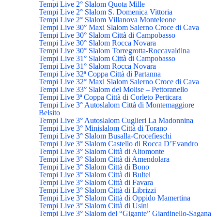
Tempi Live 2° Slalom Quota Mille
Tempi Live 2° Slalom S. Domenica Vittoria
Tempi Live 2° Slalom Villanova Monteleone
Tempi Live 30° Maxi Slalom Salerno Croce di Cava
Tempi Live 30° Slalom Città di Campobasso
Tempi Live 30° Slalom Rocca Novara
Tempi Live 30° Slalom Torregrotta-Roccavaldina
Tempi Live 31° Slalom Città di Campobasso
Tempi Live 31° Slalom Rocca Novara
Tempi Live 32ª Coppa Città di Partanna
Tempi Live 32° Maxi Slalom Salerno Croce di Cava
Tempi Live 33° Slalom del Molise – Pettoranello
Tempi Live 3ª Coppa Città di Corleto Perticara
Tempi Live 3° Autoslalom Città di Montemaggiore
Belsito
Tempi Live 3° Autoslalom Cuglieri La Madonnina
Tempi Live 3° Minislalom Città di Torano
Tempi Live 3° Slalom Busalla-Crocefieschi
Tempi Live 3° Slalom Castello di Rocca D’Evandro
Tempi Live 3° Slalom Città di Altomonte
Tempi Live 3° Slalom Città di Amendolara
Tempi Live 3° Slalom Città di Bono
Tempi Live 3° Slalom Città di Bultei
Tempi Live 3° Slalom Città di Favara
Tempi Live 3° Slalom Città di Librizzi
Tempi Live 3° Slalom Città di Oppido Mamertina
Tempi Live 3° Slalom Città di Usini
Tempi Live 3° Slalom del “Gigante” Giardinello-Sagana