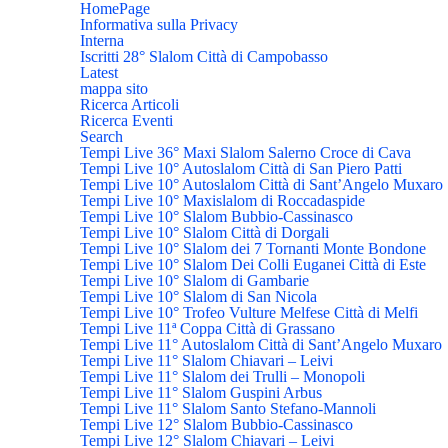
HomePage
Informativa sulla Privacy
Interna
Iscritti 28° Slalom Città di Campobasso
Latest
mappa sito
Ricerca Articoli
Ricerca Eventi
Search
Tempi Live 36° Maxi Slalom Salerno Croce di Cava
Tempi Live 10° Autoslalom Città di San Piero Patti
Tempi Live 10° Autoslalom Città di Sant’Angelo Muxaro
Tempi Live 10° Maxislalom di Roccadaspide
Tempi Live 10° Slalom Bubbio-Cassinasco
Tempi Live 10° Slalom Città di Dorgali
Tempi Live 10° Slalom dei 7 Tornanti Monte Bondone
Tempi Live 10° Slalom Dei Colli Euganei Città di Este
Tempi Live 10° Slalom di Gambarie
Tempi Live 10° Slalom di San Nicola
Tempi Live 10° Trofeo Vulture Melfese Città di Melfi
Tempi Live 11ª Coppa Città di Grassano
Tempi Live 11° Autoslalom Città di Sant’Angelo Muxaro
Tempi Live 11° Slalom Chiavari – Leivi
Tempi Live 11° Slalom dei Trulli – Monopoli
Tempi Live 11° Slalom Guspini Arbus
Tempi Live 11° Slalom Santo Stefano-Mannoli
Tempi Live 12° Slalom Bubbio-Cassinasco
Tempi Live 12° Slalom Chiavari – Leivi