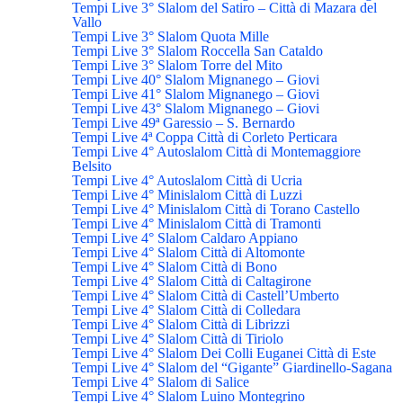
Tempi Live 3° Slalom del Satiro – Città di Mazara del
Vallo
Tempi Live 3° Slalom Quota Mille
Tempi Live 3° Slalom Roccella San Cataldo
Tempi Live 3° Slalom Torre del Mito
Tempi Live 40° Slalom Mignanego – Giovi
Tempi Live 41° Slalom Mignanego – Giovi
Tempi Live 43° Slalom Mignanego – Giovi
Tempi Live 49ª Garessio – S. Bernardo
Tempi Live 4ª Coppa Città di Corleto Perticara
Tempi Live 4° Autoslalom Città di Montemaggiore
Belsito
Tempi Live 4° Autoslalom Città di Ucria
Tempi Live 4° Minislalom Città di Luzzi
Tempi Live 4° Minislalom Città di Torano Castello
Tempi Live 4° Minislalom Città di Tramonti
Tempi Live 4° Slalom Caldaro Appiano
Tempi Live 4° Slalom Città di Altomonte
Tempi Live 4° Slalom Città di Bono
Tempi Live 4° Slalom Città di Caltagirone
Tempi Live 4° Slalom Città di Castell’Umberto
Tempi Live 4° Slalom Città di Colledara
Tempi Live 4° Slalom Città di Librizzi
Tempi Live 4° Slalom Città di Tiriolo
Tempi Live 4° Slalom Dei Colli Euganei Città di Este
Tempi Live 4° Slalom del “Gigante” Giardinello-Sagana
Tempi Live 4° Slalom di Salice
Tempi Live 4° Slalom Luino Montegrino