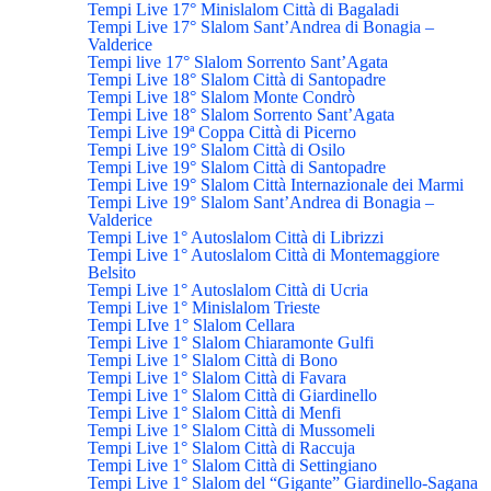
Tempi Live 17° Minislalom Città di Bagaladi
Tempi Live 17° Slalom Sant’Andrea di Bonagia –
Valderice
Tempi live 17° Slalom Sorrento Sant’Agata
Tempi Live 18° Slalom Città di Santopadre
Tempi Live 18° Slalom Monte Condrò
Tempi Live 18° Slalom Sorrento Sant’Agata
Tempi Live 19ª Coppa Città di Picerno
Tempi Live 19° Slalom Città di Osilo
Tempi Live 19° Slalom Città di Santopadre
Tempi Live 19° Slalom Città Internazionale dei Marmi
Tempi Live 19° Slalom Sant’Andrea di Bonagia –
Valderice
Tempi Live 1° Autoslalom Città di Librizzi
Tempi Live 1° Autoslalom Città di Montemaggiore
Belsito
Tempi Live 1° Autoslalom Città di Ucria
Tempi Live 1° Minislalom Trieste
Tempi LIve 1° Slalom Cellara
Tempi Live 1° Slalom Chiaramonte Gulfi
Tempi Live 1° Slalom Città di Bono
Tempi Live 1° Slalom Città di Favara
Tempi Live 1° Slalom Città di Giardinello
Tempi Live 1° Slalom Città di Menfi
Tempi Live 1° Slalom Città di Mussomeli
Tempi Live 1° Slalom Città di Raccuja
Tempi Live 1° Slalom Città di Settingiano
Tempi Live 1° Slalom del “Gigante” Giardinello-Sagana