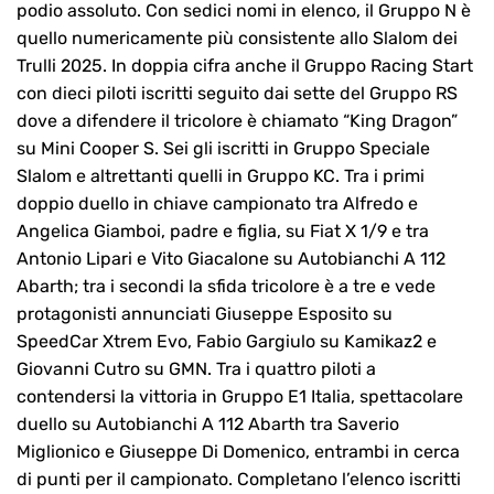
podio assoluto. Con sedici nomi in elenco, il Gruppo N è
quello numericamente più consistente allo Slalom dei
Trulli 2025. In doppia cifra anche il Gruppo Racing Start
con dieci piloti iscritti seguito dai sette del Gruppo RS
dove a difendere il tricolore è chiamato “King Dragon”
su Mini Cooper S. Sei gli iscritti in Gruppo Speciale
Slalom e altrettanti quelli in Gruppo KC. Tra i primi
doppio duello in chiave campionato tra Alfredo e
Angelica Giamboi, padre e figlia, su Fiat X 1/9 e tra
Antonio Lipari e Vito Giacalone su Autobianchi A 112
Abarth; tra i secondi la sfida tricolore è a tre e vede
protagonisti annunciati Giuseppe Esposito su
SpeedCar Xtrem Evo, Fabio Gargiulo su Kamikaz2 e
Giovanni Cutro su GMN. Tra i quattro piloti a
contendersi la vittoria in Gruppo E1 Italia, spettacolare
duello su Autobianchi A 112 Abarth tra Saverio
Miglionico e Giuseppe Di Domenico, entrambi in cerca
di punti per il campionato. Completano l’elenco iscritti