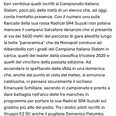
ben ventidue quelli iscritti al Campionato Italiano
Slalom, poco più della metà di un elenco che, ad oggi,
conta trentotto presenze. Con il numero uno sulle
fiancate della sua rossa Radical SR4 Suzuki non poteva
mancare il campano Salvatore Venanzio che si presenta
al via dei 3600 metri del percorso di gara allestito lungo
la bella “panoramica” che da Monopoli conduce ad
Alberobello con i gradi del Campione Italiano Slalom in
carica, quelli del leader della classifica tricolore 2025 e
quelli del vincitore della passata edizione. Ad
accendere lo spettacolo della sfida in una domenica
che, anche dal punto di vista del meteo, si annuncia
caldissima, ci penserà sicuramente il siciliano
Emanuele Schillace, secondo in campionato e pronto a
dare battaglia nell’arco delle tre manches in
programma per portare la sua Radical SR4 Suzuki sul
gradino più alto del podio. Tra i dodici piloti iscritti in
Gruppo E2 SC anche il pugliese Domenico Palumbo,