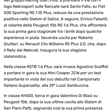
Nel gruppo Racing Start Plus, a prendere il via con il
logo Nebrosport sulle fiancate sarà Santo Fallo, su Fiat
500 Sporting RS 1.15 Plus, reduce da una prestazione
positiva nello Slalom di Salice. A seguire, Enrico Falsetti,
al volante della Peugeot 106 RS 1.6 Plus, che affronterà
la sua prima gara stagionale tra i birilli dopo qualche
esperienza in pista. Seconda uscita per Roberto
Giuttari, su Renault Clio Williams RS Plus 2.0, che, dopo
il Rally dei Nebrodi, inaugura la sua stagione
slalomistica.
Nella classe RSTB 1.6 Plus, sarà invece Agostino Scaffidi
a portare in gara la sua Mini Cooper JCW per un test
importante in vista del suo debutto nel Campionato
Italiano Supersalita, alla 29ª Luzzi Sambucina.
In classe N1400, torna in gara Valentino Di Blasi su
Peugeot 106, dopo la sua ultima uscita allo Slalom di
San Piero Patti, segnando così la sua prima presenza